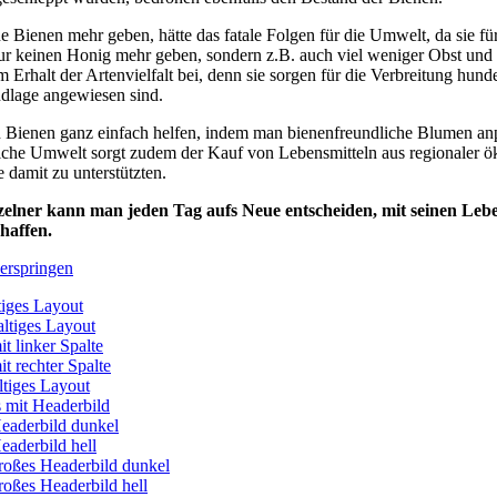
 Bienen mehr geben, hätte das fatale Folgen für die Umwelt, da sie fü
ur keinen Honig mehr geben, sondern z.B. auch viel weniger Obst un
 Erhalt der Artenvielfalt bei, denn sie sorgen für die Verbreitung hund
dlage angewiesen sind.
Bienen ganz einfach helfen, indem man bienenfreundliche Blumen anpfla
iche Umwelt sorgt zudem der Kauf von Lebensmitteln aus regionaler ö
 damit zu unterstützten.
zelner kann man jeden Tag aufs Neue entscheiden, mit seinen Le
haffen.
erspringen
tiges Layout
ltiges Layout
it linker Spalte
it rechter Spalte
ltiges Layout
 mit Headerbild
eaderbild dunkel
eaderbild hell
roßes Headerbild dunkel
roßes Headerbild hell