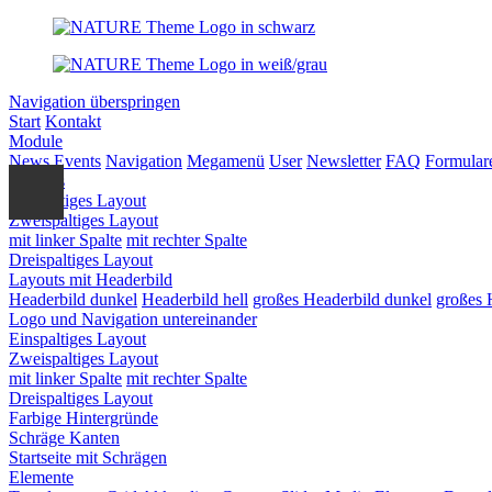
Navigation überspringen
Start
Kontakt
Module
News
Events
Navigation
Megamenü
User
Newsletter
FAQ
Formular
Layouts
Einspaltiges Layout
Zweispaltiges Layout
mit linker Spalte
mit rechter Spalte
Dreispaltiges Layout
Layouts mit Headerbild
Headerbild dunkel
Headerbild hell
großes Headerbild dunkel
großes 
Logo und Navigation untereinander
Einspaltiges Layout
Zweispaltiges Layout
mit linker Spalte
mit rechter Spalte
Dreispaltiges Layout
Farbige Hintergründe
Schräge Kanten
Startseite mit Schrägen
Elemente