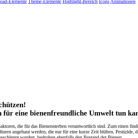
oad-Elemente
Theme-Elemente
Highlight-Bereich
Icons
Animationen
chützen!
für eine bienenfreundliche Umwelt tun ka
 Faktoren, die für das Bienensterben verantwortlich sind. Zum einen f
uren angebaut werden, die nur für eine kurze Zeit blühen. Pestizide, d
eschleppt wurden, bedrohen ebenfalls den Bestand der Bienen.