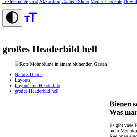
Textelemente
Grid
Akkordion
Content Slider
Media-Elemente
Downl
großes Headerbild hell
Nature Theme
Layouts
Layouts mit Headerbild
großes Headerbild hell
Bienen s
Was man 
Es gibt viele
mehr Monokult
Regionen eing