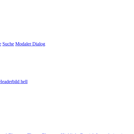
e
Suche
Modaler Dialog
Headerbild hell