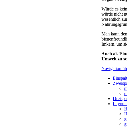
Würde es keine
würde nicht n
wesentlich zum
Nahrungsgrun
Man kann den 
bienenfreundl
Imkern, um sie
Auch als Ein
Umwelt zu sc
Navigation üb
Einspal
Zweispa
m
m
Dreispa
Layouts
H
H
g
g