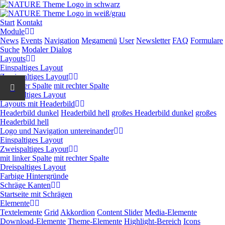
Navigation
Start
Kontakt
überspringen
Module
News
Events
Navigation
Megamenü
User
Newsletter
FAQ
Formulare
Suche
Modaler Dialog
Layouts
Einspaltiges Layout
Zweispaltiges Layout
mit linker Spalte
mit rechter Spalte
Dreispaltiges Layout
Layouts mit Headerbild
Headerbild dunkel
Headerbild hell
großes Headerbild dunkel
großes
Headerbild hell
Logo und Navigation untereinander
Einspaltiges Layout
Zweispaltiges Layout
mit linker Spalte
mit rechter Spalte
Dreispaltiges Layout
Farbige Hintergründe
Schräge Kanten
Startseite mit Schrägen
Elemente
Textelemente
Grid
Akkordion
Content Slider
Media-Elemente
Download-Elemente
Theme-Elemente
Highlight-Bereich
Icons