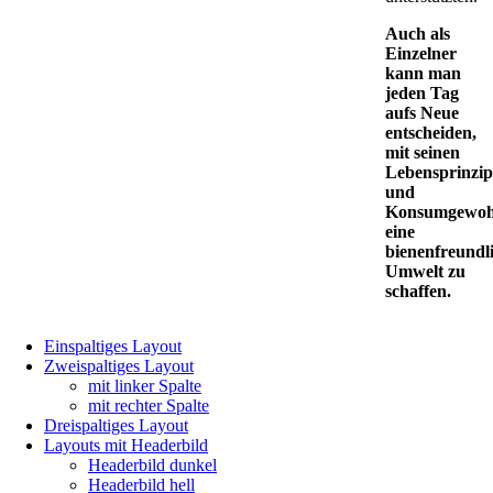
Auch als
Einzelner
kann man
jeden Tag
aufs Neue
entscheiden,
mit seinen
Lebensprinzip
und
Konsumgewoh
eine
bienenfreundl
Umwelt zu
schaffen.
Navigation
Einspaltiges Layout
überspringen
Zweispaltiges Layout
mit linker Spalte
mit rechter Spalte
Dreispaltiges Layout
Layouts mit Headerbild
Headerbild dunkel
Headerbild hell