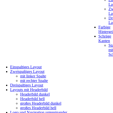
La
Zw
La
Dr
La
Farbige
Hintergr
Schräge
Kanten
Sta
mi
Sc
Navigation
Einspaltiges Layout
überspringen
Zweispaltiges Layout
mit linker Spalte
mit rechter Spalte
Dreispaltiges Layout
Layouts mit Headerbild
Headerbild dunkel
Headerbild hell
großes Headerbild dunkel
großes Headerbild hell
Logo und Navigation untereinander