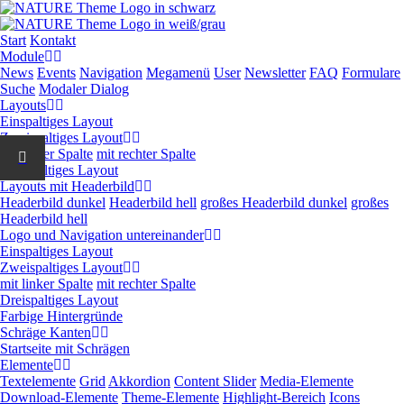
Navigation
Start
Kontakt
überspringen
Module
News
Events
Navigation
Megamenü
User
Newsletter
FAQ
Formulare
Suche
Modaler Dialog
Layouts
Einspaltiges Layout
Zweispaltiges Layout
mit linker Spalte
mit rechter Spalte
Dreispaltiges Layout
Layouts mit Headerbild
Headerbild dunkel
Headerbild hell
großes Headerbild dunkel
großes
Headerbild hell
Logo und Navigation untereinander
Einspaltiges Layout
Zweispaltiges Layout
mit linker Spalte
mit rechter Spalte
Dreispaltiges Layout
Farbige Hintergründe
Schräge Kanten
Startseite mit Schrägen
Elemente
Textelemente
Grid
Akkordion
Content Slider
Media-Elemente
Download-Elemente
Theme-Elemente
Highlight-Bereich
Icons