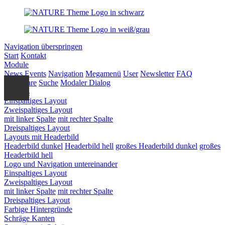
Navigation überspringen
Start
Kontakt
Module
News
Events
Navigation
Megamenü
User
Newsletter
FAQ
Formulare
Suche
Modaler Dialog
Layouts
Einspaltiges Layout
Zweispaltiges Layout
mit linker Spalte
mit rechter Spalte
Dreispaltiges Layout
Layouts mit Headerbild
Headerbild dunkel
Headerbild hell
großes Headerbild dunkel
großes
Headerbild hell
Logo und Navigation untereinander
Einspaltiges Layout
Zweispaltiges Layout
mit linker Spalte
mit rechter Spalte
Dreispaltiges Layout
Farbige Hintergründe
Schräge Kanten