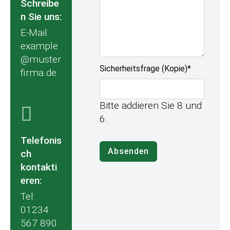
Schreibe
l
d
n Sie uns:
E-Mail:
example
@muster
P
Sicherheitsfrage (Kopie)
*
firma.de
f
l
i
Bitte addieren Sie 8 und
c
6.
h
t
Telefonis
f
Absenden
ch
e
kontakti
l
eren:
d
Tel:
01234
567 890