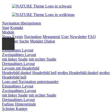
Navigation überspringen
Start
Kontakt
Module
News
Events
Navigation
Megamenü
User
Newsletter
FAQ
Formulare
Suche
Modaler Dialog
Layouts
Einspaltiges Layout
Zweispaltiges Layout
mit linker Spalte
mit rechter Spalte
Dreispaltiges Layout
Layouts mit Headerbild
Headerbild dunkel
Headerbild hell
großes Headerbild dunkel
großes
Headerbild hell
Logo und Navigation untereinander
Einspaltiges Layout
Zweispaltiges Layout
mit linker Spalte
mit rechter Spalte
Dreispaltiges Layout
Farbige Hintergründe
Schräge Kanten